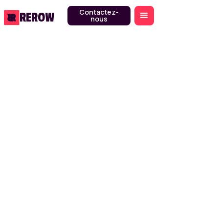
Contactez-
REROW
nous