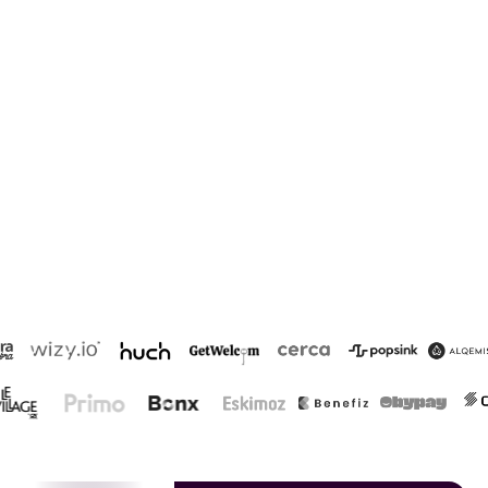
Réservez un appel
avec nos experts.
Article rédigé par
Kevin Billois
, Associé & Head of Growth chez
Rerow.