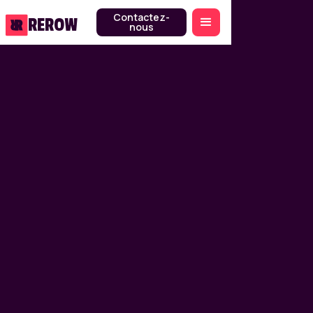
Contactez-
REROW
nous