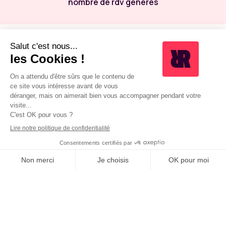
nombre de rdv générés
ET SI VOTRE TOUR ÉTAIT
VENU ?
AVANT
Pas de PMF clairement testé ni validé par le
marché
Aucun pipeline structuré de leads B2B qualifiés
Aucune campagne outbound effective
Pas de segmentation claire des segments à
adresser