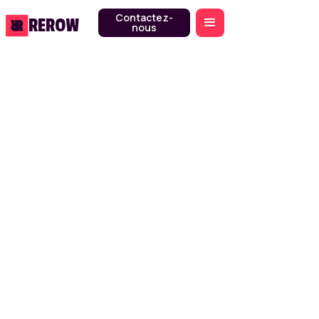
Contactez-
REROW
nous