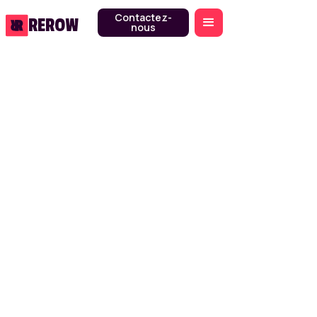
Contactez-
REROW
nous