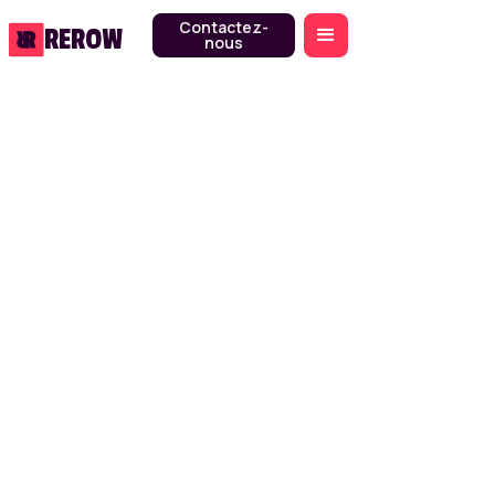
Contactez-
REROW
nous