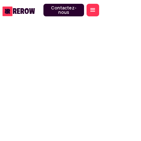
Contactez-
REROW
nous