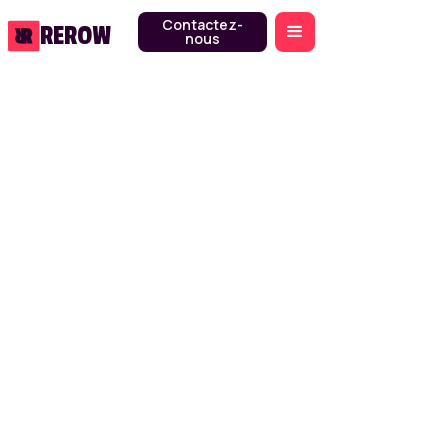
Contactez-
REROW
nous